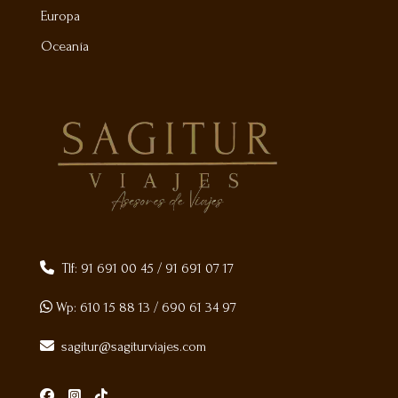
Europa
Oceanía
Tlf:
91 691 00 45
/
91 691 07 17
Wp:
610 15 88 13
/
690 61 34 97
sagitur@sagiturviajes.com