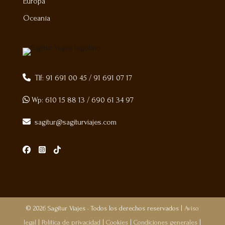
Europa
Oceanía
Tlf:
91 691 00 45
/
91 691 07 17
Wp:
610 15 88 13
/
690 61 34 97
sagitur@sagiturviajes.com
© 2026 Sagitur Viajes · Todos los derechos reservados |
Aviso
legal
|
Política de privacidad
|
Cookies
|
Condiciones generales
|